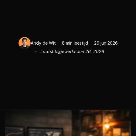
datagedreven
kiezen
E
e
n
p
r
o
d
u
c
t
k
i
e
z
e
n
v
o
o
r
B
o
l
.
c
o
m
i
s
g
e
e
n
c
r
e
a
t
i
e
v
e
o
e
f
e
n
i
n
g
m
a
a
r
e
e
n
f
i
l
t
e
r
p
r
o
c
e
s
.
W
i
e
d
a
t
a
g
e
d
r
e
v
e
n
s
e
l
e
c
t
e
e
r
t
,
s
l
u
i
t
s
l
e
c
h
t
e
k
e
u
z
e
s
v
r
o
e
g
u
i
t
—
e
n
d
á
t
i
s
w
a
a
r
h
e
t
g
e
l
d
v
e
r
d
i
e
n
d
o
f
v
e
r
l
o
r
e
n
w
o
r
d
t
.
Andy de Wit
8 min leestijd
26 jun 2026
-   Laatst bijgewerkt:
Jun 26, 2026